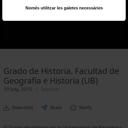
Només utilitzar les galetes necessàries
Grado de Historia. Facultad de
Geografía e Historia (UB)
10 July, 2015
Spanish
Download
Share
Notify
El Grado
de Historia en la
Universidad de Barcelona