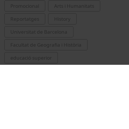
Promocional
Arts i Humanitats
Reportatges
History
Universitat de Barcelona
Facultat de Geografia i Història
educació superior
Mayayo i Artal, Andreu
Piñol Alabart, Daniel
títols acadèmics