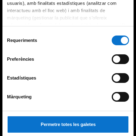
usuaris), amb finalitats estadístiques (analitzar com
interactueu amb el lloc web) i amb finalitats de
màrqueting (gestionar la publicitat que s’ofereix
adequant-la en funció dels vostres hàbits de navegació).
Per obtenir més informació sobre les galetes podeu
Selecció
consultar la
Política de galetes del lloc web de la
Requeriments
de
Universitat de Barcelona
.
consentiment
Preferències
Estadístiques
Màrqueting
Permetre totes les galetes