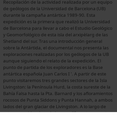
Recopilación de
la actividad
realizada
por un equipo
de geólogos
de la Universidad
de Barcelona (UB
)
durante la campaña
antártica
1989-90.
Esta
expedición
es la primera
que realizó
la Universidad
de Barcelona
para llevar a cabo
el Estudio
Geológico
y
Geomorfológico
de esta isla
del
arxipèlarg
de las
Shetland
del sur.
Tras una
introducción general
sobre la Antártida
, el documental
nos presenta las
exploraciones
realizadas por los
geólogos
de la UB
aunque
siguiendo
el relato
de la expedición.
El
punto
de partida de los
exploradores
es la Base
antártica
española
Juan
Carlos I
'
.
A partir de este
punto
visitaremos
tres grandes
sectores
de la Isla
Livingston
:
la Península
Hurd
, la costa
sureste
de la
Bahía
Falsa
hasta la
Pta.
Barnard
y los
afloramientos
rocosos
de Punta
Siddons
y Punta
Hannah
,
a ambos
lados
del gran glaciar
de Livingston
.
A lo largo
de
estos
recorridos
descubriremos
diferentes
aspectos