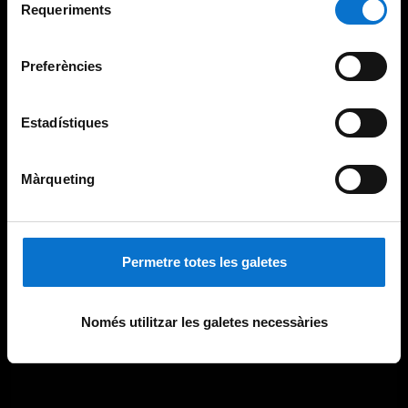
consultar la
Política de galetes del lloc web de la
Requeriments
de
Universitat de Barcelona
.
consentiment
Preferències
Estadístiques
Màrqueting
Permetre totes les galetes
Només utilitzar les galetes necessàries