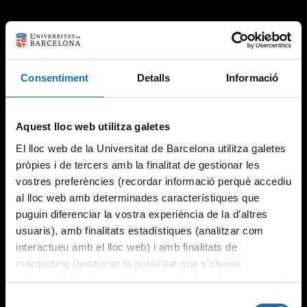
Consentiment
Detalls
Informació
Aquest lloc web utilitza galetes
El lloc web de la Universitat de Barcelona utilitza galetes
pròpies i de tercers amb la finalitat de gestionar les
vostres preferències (recordar informació perquè accediu
al lloc web amb determinades característiques que
puguin diferenciar la vostra experiència de la d’altres
usuaris), amb finalitats estadístiques (analitzar com
interactueu amb el lloc web) i amb finalitats de
màrqueting (gestionar la publicitat que s’ofereix
adequant-la en funció dels vostres hàbits de navegació).
Per obtenir més informació sobre les galetes podeu
Selecció