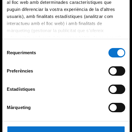
al lloc web amb determinades característiques que
puguin diferenciar la vostra experiència de la d’altres
usuaris), amb finalitats estadístiques (analitzar com
interactueu amb el lloc web) i amb finalitats de
màrqueting (gestionar la publicitat que s’ofereix
adequant-la en funció dels vostres hàbits de navegació).
Per obtenir més informació sobre les galetes podeu
Selecció
consultar la
Política de galetes del lloc web de la
Requeriments
de
Universitat de Barcelona
.
consentiment
Preferències
Estadístiques
Màrqueting