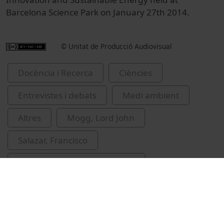
Barcelona Science Park on January 27th 2014.
© Unitat de Producció Audiovisual
Docència i Recerca
Ciències
Entrevistes i debats
Medi ambient
Altres
Mogg, Lord John
Salazar, Francisco
desenvolupament sostenible
política energètica
Fundación para la Sostenibilidad Energética y
Ambiental