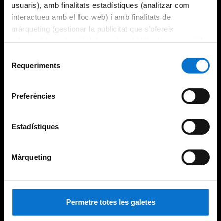
usuaris), amb finalitats estadístiques (analitzar com
interactueu amb el lloc web) i amb finalitats de
màrqueting (gestionar la publicitat que s’ofereix
adequant-la en funció dels vostres hàbits de navegació).
Per obtenir més informació sobre les galetes podeu
Selecció
consultar la
Política de galetes del lloc web de la
Requeriments
de
Universitat de Barcelona
.
consentiment
Preferències
Estadístiques
Màrqueting
Permetre totes les galetes