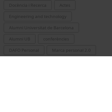
Docència i Recerca
Actes
Engineering and technology
Alumni Universitat de Barcelona
Alumni UB
conferències
DAFO Personal
Marca personal 2.0
Garcia Serra, Jordi
Soldevila i Vilasís, Lluís
Gili Riu, Jordi