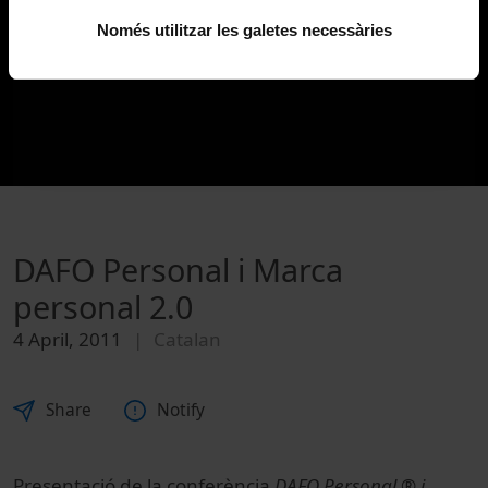
Només utilitzar les galetes necessàries
DAFO Personal i Marca
personal 2.0
4 April, 2011
Catalan
Share
Notify
Presentació de la conferència
DAFO Personal ® i