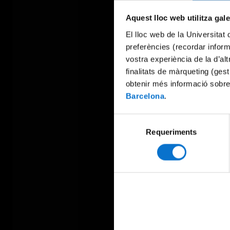
Aquest lloc web utilitza gal
El lloc web de la Universitat 
preferències (recordar infor
vostra experiència de la d’al
finalitats de màrqueting (gest
obtenir més informació sobre
Barcelona
.
Selecció
Requeriments
de
consentiment