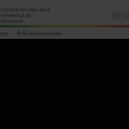
Skip to main content
El portal de vídeo de la
Universitat de
Barcelona
ions
Live broadcasts