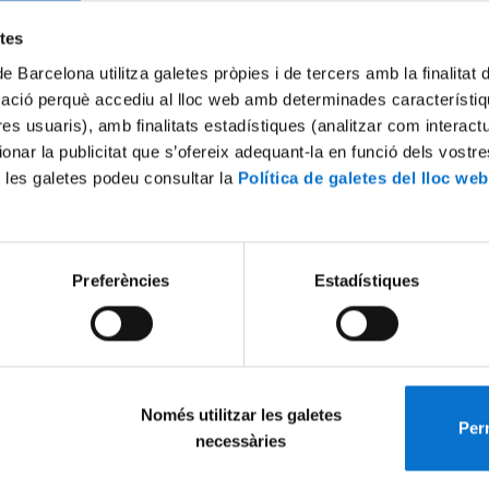
Try again
etes
de Barcelona utilitza galetes pròpies i de tercers amb la finalitat
mació perquè accediu al lloc web amb determinades característiq
tres usuaris), amb finalitats estadístiques (analitzar com interac
ionar la publicitat que s’ofereix adequant-la en funció dels vostr
 les galetes podeu consultar la
Política de galetes del lloc web
Preferències
Estadístiques
Només utilitzar les galetes
Perm
necessàries