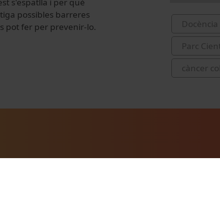
t s'espatlla i per què
tiga possibles barreres
Docència 
s pot fer per prevenir-lo.
Parc Cien
càncer co