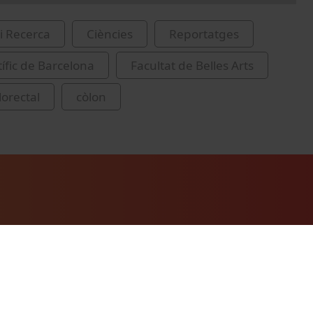
i Recerca
Ciències
Reportatges
tífic de Barcelona
Facultat de Belles Arts
lorectal
còlon