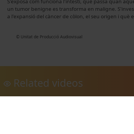
S'exposa com funciona l'intestí, què passa quan aques
un tumor benigne es transforma en maligne. S'inves
a l'expansió del càncer de còlon, el seu origen i què e
© Unitat de Producció Audiovisual
Related videos