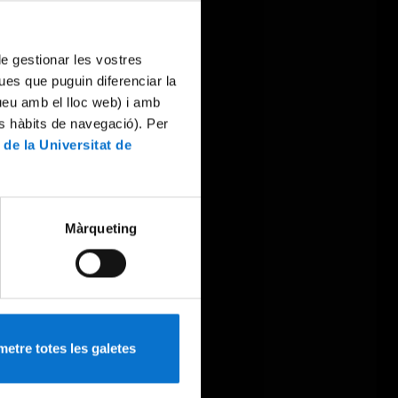
 de gestionar les vostres
ues que puguin diferenciar la
tueu amb el lloc web) i amb
es hàbits de navegació). Per
 de la Universitat de
Màrqueting
etre totes les galetes