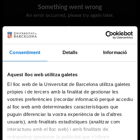
Something went wrong
An error occurred, please try again later.
Try again
Consentiment
Detalls
Informació
Aquest lloc web utilitza galetes
El lloc web de la Universitat de Barcelona utilitza galetes
pròpies i de tercers amb la finalitat de gestionar les
vostres preferències (recordar informació perquè accediu
al lloc web amb determinades característiques que
puguin diferenciar la vostra experiència de la d’altres
usuaris), amb finalitats estadístiques (analitzar com
interactueu amb el lloc web) i amb finalitats de
màrqueting (gestionar la publicitat que s’ofereix