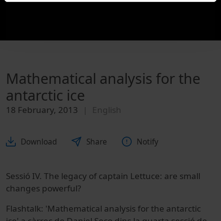
Mathematical analysis for the
antarctic ice
18 February, 2013
English
Download
Share
Notify
Sessió IV. The legacy of captain Lettuce: are small
changes powerful?
Flashtalk: 'Mathematical analysis for the antarctic
ice' a càrrec de Daniel Seco dins la quarta sessió de