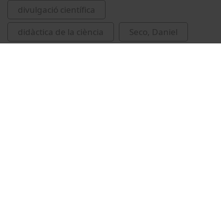
divulgació científica
didàctica de la ciència
Seco, Daniel
Related videos