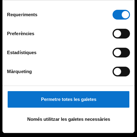
Per obtenir més informació sobre les galetes podeu
Selecció
consultar la
Política de galetes del lloc web de la
Requeriments
de
Universitat de Barcelona
.
consentiment
Preferències
Estadístiques
Màrqueting
Permetre totes les galetes
Només utilitzar les galetes necessàries