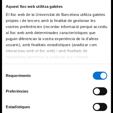
Aquest lloc web utilitza galetes
El lloc web de la Universitat de Barcelona utilitza galetes
pròpies i de tercers amb la finalitat de gestionar les
vostres preferències (recordar informació perquè accediu
al lloc web amb determinades característiques que
puguin diferenciar la vostra experiència de la d’altres
usuaris), amb finalitats estadístiques (analitzar com
interactueu amb el lloc web) i amb finalitats de
màrqueting (gestionar la publicitat que s’ofereix
adequant-la en funció dels vostres hàbits de navegació).
Per obtenir més informació sobre les galetes podeu
Selecció
consultar la
Política de galetes del lloc web de la
Requeriments
de
Universitat de Barcelona
.
consentiment
Preferències
Estadístiques