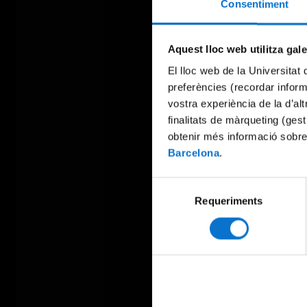
Consentiment
Aquest lloc web utilitza gal
El lloc web de la Universitat 
preferències (recordar infor
vostra experiència de la d’al
finalitats de màrqueting (gest
obtenir més informació sobre
Barcelona
.
Selecció
Requeriments
de
consentiment