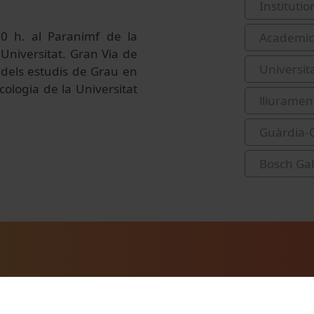
Institutio
30
h. al Paranimf de la
Academic 
 Universitat. Gran Via de
Universit
dels estudis de Grau en
cologia de la Universitat
lliurament
Guàrdia-O
Bosch Gal