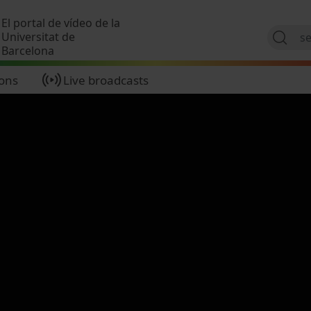
Skip to main content
El portal de vídeo de la
Universitat de
Barcelona
ions
Live broadcasts