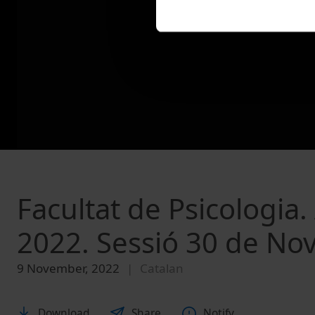
Facultat de Psicologia
2022. Sessió 30 de N
9 November, 2022
Catalan
Download
Share
Notify