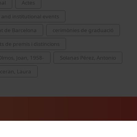
nal
Actes
and institutional events
at de Barcelona
cerimònies de graduació
s de premis i distincions
lmos, Joan, 1958-
Solanas Pérez, Antonio
ceran, Laura