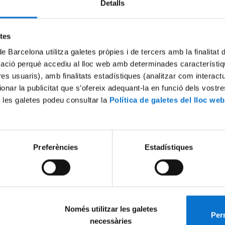
Detalls
Try again
etes
de Barcelona utilitza galetes pròpies i de tercers amb la finalitat
mació perquè accediu al lloc web amb determinades característiq
tres usuaris), amb finalitats estadístiques (analitzar com interac
ionar la publicitat que s’ofereix adequant-la en funció dels vostr
 les galetes podeu consultar la
Política de galetes del lloc web
Preferències
Estadístiques
Només utilitzar les galetes
Perm
necessàries