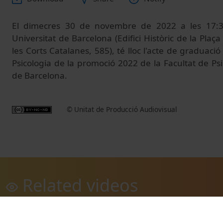
El dimecres 30 de novembre de 2022 a les
17:
Universitat de Barcelona (Edifici Històric de la Plaça
les Corts Catalanes, 585), té lloc l'acte de graduació
Psicologia de la promoció 2022 de l
a Facultat de Psi
de Barcelona.
© Unitat de Producció Audiovisual
Related videos