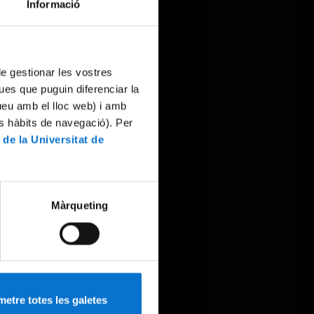
Informació
 de gestionar les vostres
ues que puguin diferenciar la
tueu amb el lloc web) i amb
es hàbits de navegació). Per
 de la Universitat de
Màrqueting
etre totes les galetes