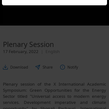
Plenary Session
17 February, 2022
English
Download
Share
Notify
Plenary session of the X International Academic
Symposium: Green Opportunities for the Energy
Sector titled "Universal access to modern energy
services. Development imperative and climate
opportunity" by Shonali Pachauri, International