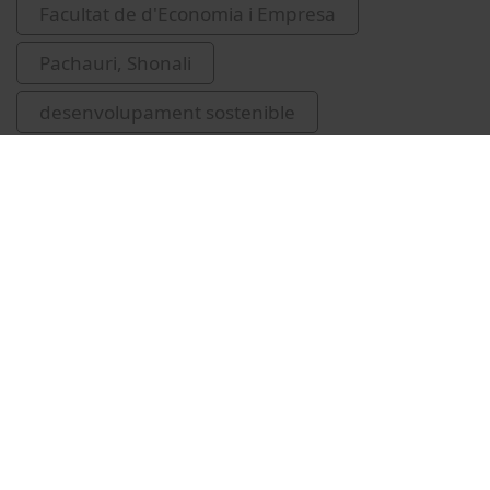
Facultat de d'Economia i Empresa
Pachauri, Shonali
desenvolupament sostenible
congressos
Related videos