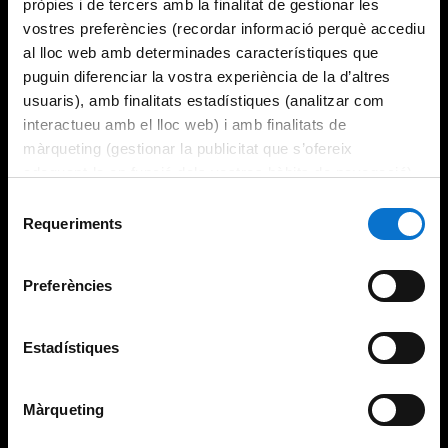
pròpies i de tercers amb la finalitat de gestionar les
vostres preferències (recordar informació perquè accediu
al lloc web amb determinades característiques que
puguin diferenciar la vostra experiència de la d’altres
usuaris), amb finalitats estadístiques (analitzar com
interactueu amb el lloc web) i amb finalitats de
màrqueting (gestionar la publicitat que s’ofereix
adequant-la en funció dels vostres hàbits de navegació).
Per obtenir més informació sobre les galetes podeu
Selecció
consultar la
Política de galetes del lloc web de la
Requeriments
de
Universitat de Barcelona
.
consentiment
Preferències
Estadístiques
Màrqueting