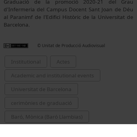
Graduació de la promoció 2020-21 del Grau
d'Infermeria del Campus Docent Sant Joan de Déu
al Paranimf de l'Edifici Històric de la Universitat de
Barcelona.
© Unitat de Producció Audiovisual
Institutional
Actes
Academic and institutional events
Universitat de Barcelona
cerimònies de graduació
Baró, Mònica (Baró Llambias)
Bargalló, Emili