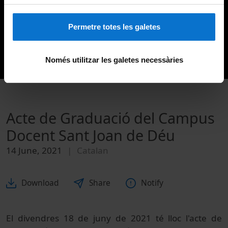
Permetre totes les galetes
Només utilitzar les galetes necessàries
Acte de Graduació del Campus
Docent Sant Joan de Déu
14 June, 2021
Catalan
Download
Share
Notify
El divendres 18 de juny de 2021 té lloc l'acte de