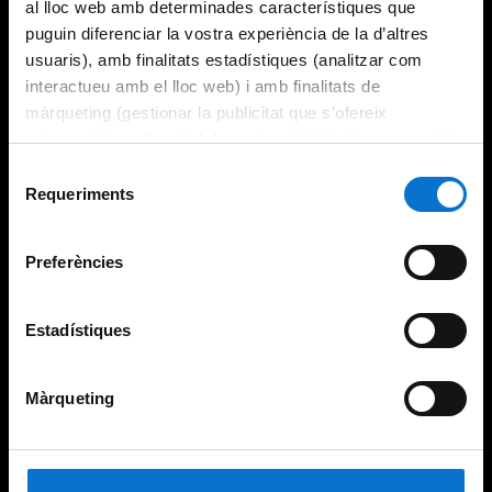
al lloc web amb determinades característiques que
puguin diferenciar la vostra experiència de la d’altres
usuaris), amb finalitats estadístiques (analitzar com
interactueu amb el lloc web) i amb finalitats de
màrqueting (gestionar la publicitat que s’ofereix
adequant-la en funció dels vostres hàbits de navegació).
Per obtenir més informació sobre les galetes podeu
Selecció
consultar la
Política de galetes del lloc web de la
Requeriments
de
Universitat de Barcelona
.
consentiment
Preferències
Estadístiques
Màrqueting