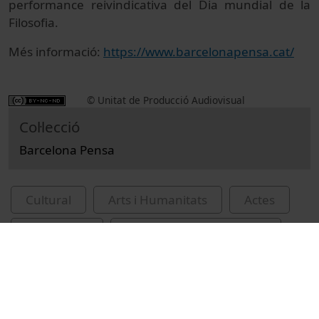
performance reivindicativa del Dia
mundial de la
Filosofia.
Més informació:
https://www.barcelonapensa.cat/
© Unitat de Producció Audiovisual
Col·lecció
Barcelona Pensa
Cultural
Arts i Humanitats
Actes
Philosophy
Universitat de Barcelona
Facultat de Filosofia
2022
premis de fotografia
fotografia