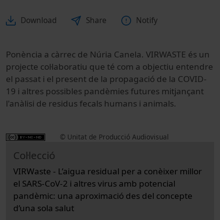
Download
Share
Notify
Ponència a càrrec de Núria Canela. VIRWASTE és un
projecte col·laboratiu que té com a objectiu entendre
el passat i el present de la propagació de la COVID-
19 i altres possibles pandèmies futures mitjançant
l'anàlisi de residus fecals humans i animals.
© Unitat de Producció Audiovisual
Col·lecció
VIRWaste - L’aigua residual per a conèixer millor
el SARS-CoV-2 i altres virus amb potencial
pandèmic: una aproximació des del concepte
d’una sola salut