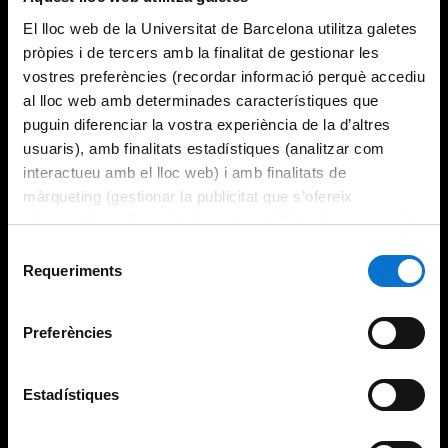
El lloc web de la Universitat de Barcelona utilitza galetes
pròpies i de tercers amb la finalitat de gestionar les
vostres preferències (recordar informació perquè accediu
al lloc web amb determinades característiques que
puguin diferenciar la vostra experiència de la d’altres
usuaris), amb finalitats estadístiques (analitzar com
interactueu amb el lloc web) i amb finalitats de
màrqueting (gestionar la publicitat que s’ofereix
adequant-la en funció dels vostres hàbits de navegació).
Per obtenir més informació sobre les galetes podeu
Selecció
consultar la
Política de galetes del lloc web de la
Requeriments
de
Universitat de Barcelona
.
consentiment
Preferències
Estadístiques