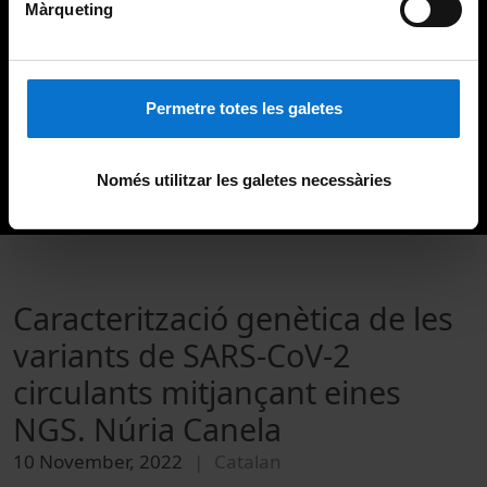
Màrqueting
Permetre totes les galetes
Només utilitzar les galetes necessàries
Caracterització genètica de les
variants de SARS-CoV-2
circulants mitjançant eines
NGS. Núria Canela
10 November, 2022
Catalan