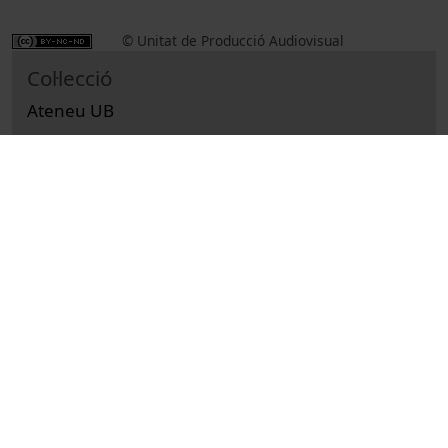
© Unitat de Producció Audiovisual
Col·lecció
Ateneu UB
Cultural
Arts i Humanitats
Actes
Shows
Universitat de Barcelona
Trepat, Cristòfol-A., 1947-
conferències
concerts
jazz
Universitat de Barcelona. Ateneu