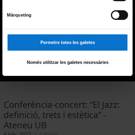
Màrqueting
Permetre totes les galetes
Només utilitzar les galetes necessàries
Conferència-concert: “El Jazz:
definició, trets i estètica” -
Ateneu UB
4 July, 2022
Catalan