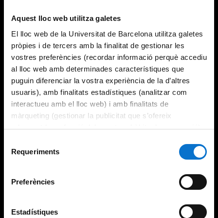
Try again
Aquest lloc web utilitza galetes
El lloc web de la Universitat de Barcelona utilitza galetes
pròpies i de tercers amb la finalitat de gestionar les
vostres preferències (recordar informació perquè accediu
al lloc web amb determinades característiques que
puguin diferenciar la vostra experiència de la d’altres
usuaris), amb finalitats estadístiques (analitzar com
interactueu amb el lloc web) i amb finalitats de
màrqueting (gestionar la publicitat que s’ofereix
adequant-la en funció dels vostres hàbits de navegació).
Per obtenir més informació sobre les galetes podeu
Selecció
consultar la
Política de galetes del lloc web de la
Requeriments
de
Universitat de Barcelona
.
consentiment
Preferències
Estadístiques