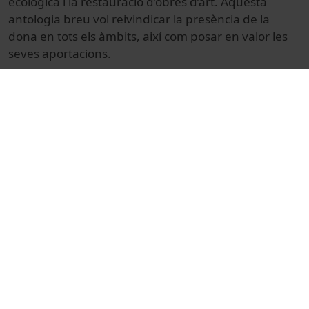
ecològica i la restauració d’obres d’art. Aquesta
antologia breu vol
reivindicar la presència de la
dona en tots els àmbits, així com posar en valor les
seves aportacions.
El mateix dimarts 8 de març a les 10.30 h es farà una
lectura pública dels textos al pati Montserrat Roig
(Facultat de Filologia i Comunicació) dins del marc
dels actes institucionals organitzats per la
Universitat de Barcelona. La lectura pública i l’edició
del volum compten amb la participació dels
vicerectorats de Relacions Institucionals,
Comunicació i Política Lingüística i del d’Igualtat i
Gènere, així com amb la col·laboració de la llibreria
Finestres.
Les autores d’obres publicades per Edicions UB que