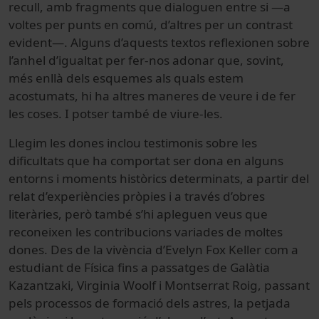
recull, amb fragments que dialoguen entre si —a
voltes per punts en comú, d’altres per un contrast
evident—. Alguns d’aquests textos reflexionen sobre
l’anhel d’igualtat per fer-nos adonar que, sovint,
més enllà dels esquemes als quals estem
acostumats, hi ha altres maneres de veure i de fer
les coses. I potser també de viure-les.
Llegim les dones
inclou testimonis sobre les
dificultats que ha comportat ser dona en alguns
entorns i moments històrics determinats, a partir del
relat d’experiències pròpies i a través d’obres
literàries, però també s’hi apleguen veus que
reconeixen les contribucions variades de
moltes
dones.
Des de la vivència d’Evelyn Fox Keller com a
estudiant de Física fins a passatges de Galàtia
Kazantzaki, Virginia Woolf i Montserrat Roig, passant
pels processos de formació dels astres, la petjada