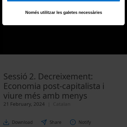
Només utilitzar les galetes necessàries
Sessió 2. Decreixement:
Economia post-capitalista i
viure més amb menys
21 February, 2024
Catalan
Download
Share
Notify