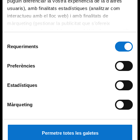
puguin diferenciar la vostra experiència de la d’altres
usuaris), amb finalitats estadístiques (analitzar com
interactueu amb el lloc web) i amb finalitats de
màrqueting (gestionar la publicitat que s’ofereix
adequant-la en funció dels vostres hàbits de navegació).
Per obtenir més informació sobre les galetes podeu
Selecció
consultar la
Política de galetes del lloc web de la
Requeriments
de
Universitat de Barcelona
.
consentiment
Preferències
Estadístiques
Màrqueting
Permetre totes les galetes