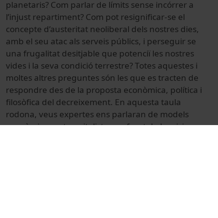
planetaris? Com parlar de límits sense incórrer a
l’injust repartiment? Com pot resignificar-se el
concepte d’austeritat neoliberal dels nostres dies,
amb el seu atac als serveis públics, i perseguir se
una frugalitat desitjable que potenciï les nostres
vides i la seva condició terrestre? Totes aquestes i
moltes altres preguntes són les que es tracten de
respondre des de la proposta econòmica, política i
filosòfica del decreixement. En aquesta taula
rodona, veus expertes ens parlaran de models
econòmics post-capitalistes en front de la crisi
ecosocial, d’experiències de canvi reals a petita i
gran escala, i d’algunes de les bases del pensament
deicreixentista.
Més informació i programa:
https://ub.edu/endfossil
© Unitat de Producció Audiovisual