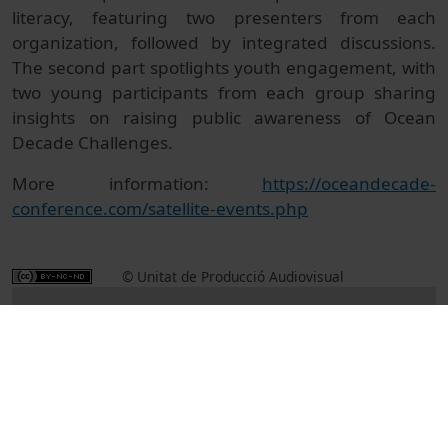
literacy, featuring two presenters from each
organization, followed by integrated discussions.
The second part spotlights youth engagement, with
two young participants from each group sharing
insights on raising public awareness of Ocean
Decade Challenges.
More information:
https://oceandecade-
conference.com/satellite-events.php
© Unitat de Producció Audiovisual
Col·lecció
The 2024 Ocean Decade Conference
Institutional
Actes