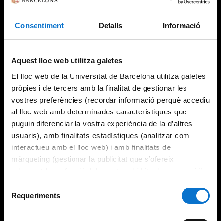
Consentiment
Detalls
Informació
Try again
Aquest lloc web utilitza galetes
El lloc web de la Universitat de Barcelona utilitza galetes
pròpies i de tercers amb la finalitat de gestionar les
vostres preferències (recordar informació perquè accediu
al lloc web amb determinades característiques que
puguin diferenciar la vostra experiència de la d’altres
usuaris), amb finalitats estadístiques (analitzar com
interactueu amb el lloc web) i amb finalitats de
màrqueting (gestionar la publicitat que s’ofereix
adequant-la en funció dels vostres hàbits de navegació).
Per obtenir més informació sobre les galetes podeu
Selecció
consultar la
Política de galetes del lloc web de la
Requeriments
de
Universitat de Barcelona
.
consentiment