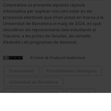
Corporativa us presenta aquesta càpsula
informativa per explicar-vos com votar en els
processos electorals que s’han posat en marxa a la
Universitat de Barcelona el maig de 2024, en què
s’escolliran els representants dels estudiants al
Claustre, a les juntes de facultat, als consells
d’estudis i als programes de doctorat.
© Unitat de Producció Audiovisual
Promocional
Procediments i tècniques
Universitat de Barcelona
administració electrònica
eleccions
estudiants universitaris