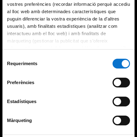
vostres preferències (recordar informació perquè accediu
al lloc web amb determinades característiques que
puguin diferenciar la vostra experiència de la d’altres
usuaris), amb finalitats estadístiques (analitzar com
interactueu amb el lloc web) i amb finalitats de
màrqueting (gestionar la publicitat que s’ofereix
adequant-la en funció dels vostres hàbits de navegació).
Per obtenir més informació sobre les galetes podeu
Selecció
consultar la
Política de galetes del lloc web de la
Requeriments
de
Universitat de Barcelona
.
consentiment
Preferències
Estadístiques
Màrqueting