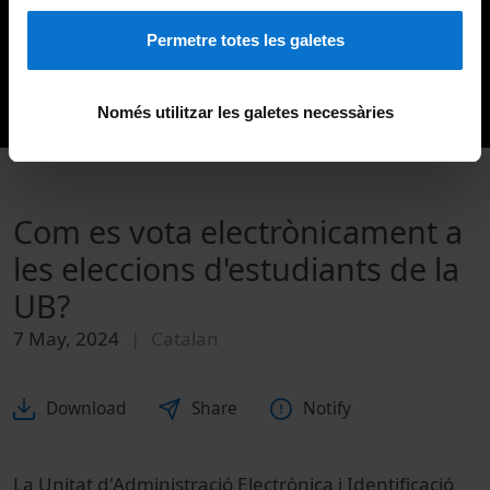
Permetre totes les galetes
Només utilitzar les galetes necessàries
Com es vota electrònicament a
les eleccions d'estudiants de la
UB?
7 May, 2024
Catalan
Download
Share
Notify
La Unitat d'Administració Electrònica i Identificació