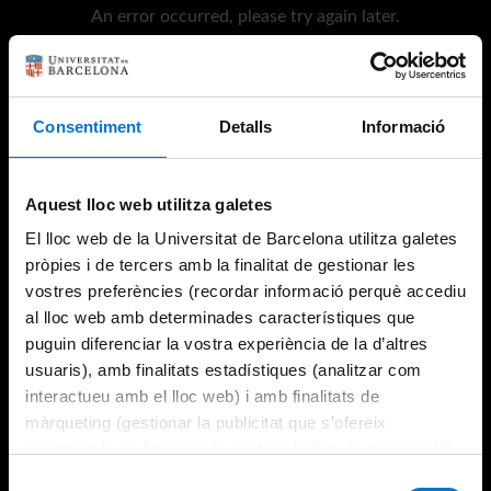
An error occurred, please try again later.
Try again
Consentiment
Detalls
Informació
Aquest lloc web utilitza galetes
El lloc web de la Universitat de Barcelona utilitza galetes
pròpies i de tercers amb la finalitat de gestionar les
vostres preferències (recordar informació perquè accediu
al lloc web amb determinades característiques que
puguin diferenciar la vostra experiència de la d’altres
usuaris), amb finalitats estadístiques (analitzar com
interactueu amb el lloc web) i amb finalitats de
màrqueting (gestionar la publicitat que s’ofereix
adequant-la en funció dels vostres hàbits de navegació).
Per obtenir més informació sobre les galetes podeu
Selecció