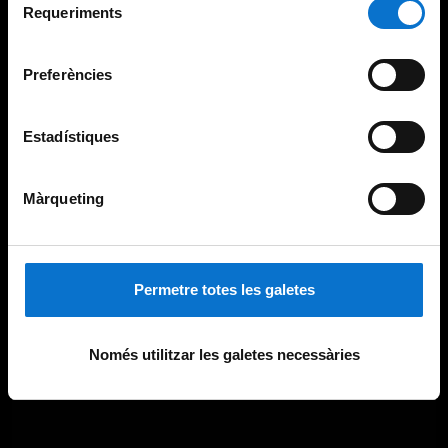
consultar la
Política de galetes del lloc web de la
Requeriments
de
Universitat de Barcelona
.
consentiment
Preferències
Estadístiques
Màrqueting
Permetre totes les galetes
Només utilitzar les galetes necessàries