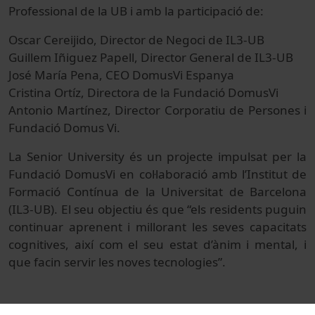
Professional de la UB i amb la participació de:
Oscar Cereijido, Director de Negoci de IL3-UB
Guillem Iñiguez Papell, Director General de IL3-UB
José María Pena, CEO DomusVi Espanya
Cristina Ortíz, Directora de la Fundació DomusVi
Antonio Martínez, Director Corporatiu de Persones i
Fundació Domus Vi.
La Senior University és un projecte impulsat per la
Fundació DomusVi en col·laboració amb l’Institut de
Formació Contínua de la Universitat de Barcelona
(IL3-UB). El seu objectiu és que “els residents puguin
continuar aprenent i millorant les seves capacitats
cognitives, així com el seu estat d’ànim i mental, i
que facin servir les noves tecnologies”.
© Unitat de Producció Audiovisual