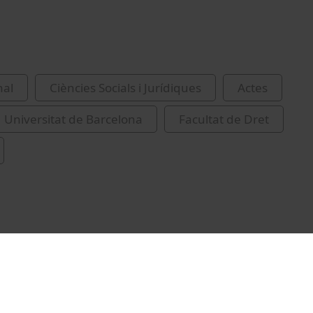
nal
Ciències Socials i Jurídiques
Actes
Universitat de Barcelona
Facultat de Dret