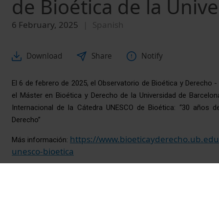
de Bioética de la Univ
6 February, 2025
Spanish
Download
Share
Notify
El 6 de febrero de 2025, el Observatorio de Bioética y Derecho -
el Máster en Bioética y Derecho de la Universidad de Barcelona
Internacional de la Cátedra UNESCO de Bioética: “30 años del
Derecho”
https://www.bioeticayderecho.ub.edu
Más información: 
unesco-bioetica
© Unitat de Producció Audiovisual