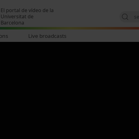
Skip to main content
El portal de vídeo de la
Universitat de
Barcelona
ions
Live broadcasts