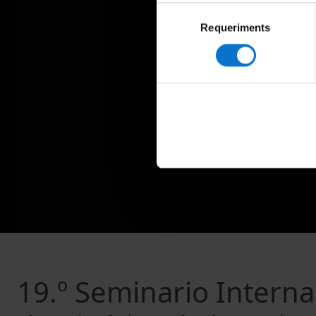
Selecció
Requeriments
de
consentiment
19.º Seminario Intern