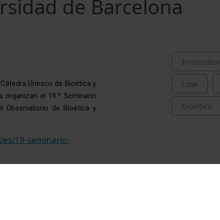
ersidad de Barcelona
Institutio
Law
 Cátedra Unesco de Bioética y 
 organizan el 19.º Seminario 
bioètica
 Observatorio de Bioética y 
/es/19-seminario-