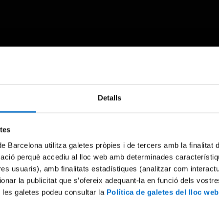
Something went wrong
Detalls
An error occurred, please try again later.
etes
de Barcelona utilitza galetes pròpies i de tercers amb la finalitat
Try again
mació perquè accediu al lloc web amb determinades característiq
tres usuaris), amb finalitats estadístiques (analitzar com interac
ionar la publicitat que s’ofereix adequant-la en funció dels vostr
 les galetes podeu consultar la
Política de galetes del lloc web