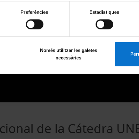
Preferències
Estadístiques
Només utilitzar les galetes
Perm
necessàries
acional de la Cátedra U