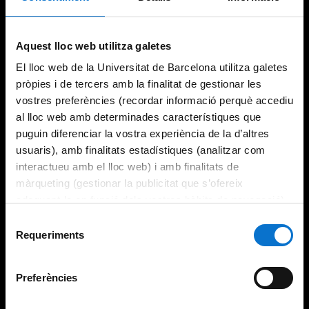
Try again
Aquest lloc web utilitza galetes
El lloc web de la Universitat de Barcelona utilitza galetes
pròpies i de tercers amb la finalitat de gestionar les
vostres preferències (recordar informació perquè accediu
al lloc web amb determinades característiques que
puguin diferenciar la vostra experiència de la d’altres
usuaris), amb finalitats estadístiques (analitzar com
interactueu amb el lloc web) i amb finalitats de
màrqueting (gestionar la publicitat que s’ofereix
adequant-la en funció dels vostres hàbits de navegació).
Per obtenir més informació sobre les galetes podeu
Selecció
consultar la
Política de galetes del lloc web de la
Requeriments
de
Universitat de Barcelona
.
consentiment
Preferències