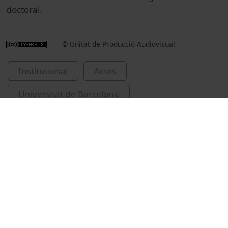
doctoral.
© Unitat de Producció Audiovisual
Institutional
Actes
Universitat de Barcelona
Premi Antoni M. Badia i Margarit
lliuraments de premis i distincions
llengua catalana
literatura catalana
Feliu, Maria, 1980-
Sala, Teresa-M. (Teresa Montserrat)