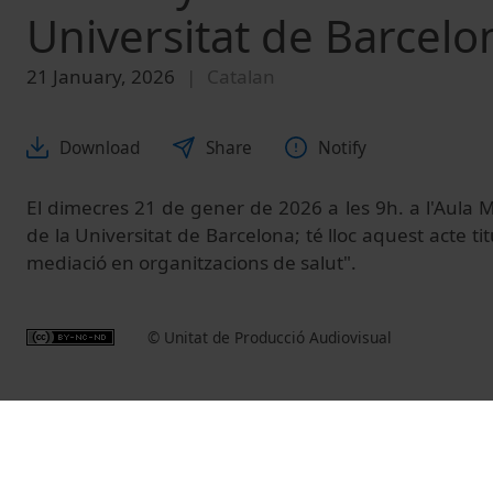
Universitat de Barcelo
21 January, 2026
Catalan
Download
Share
Notify
El dimecres 21 de gener de 2026 a les 9h. a l'Aula Ma
de la Universitat de Barcelona; té lloc aquest acte ti
mediació en organitzacions de salut".
© Unitat de Producció Audiovisual