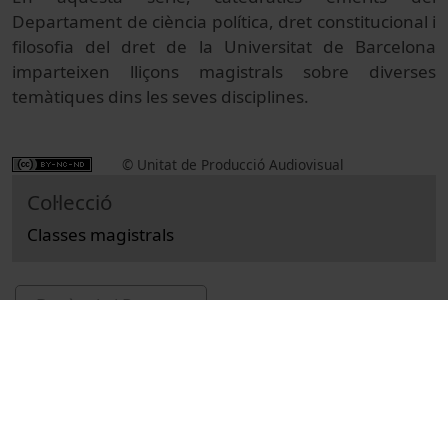
Departament de ciència política, dret constitucional i
filosofia del dret de la Universitat de Barcelona
imparteixen lliçons magistrals sobre diverses
temàtiques dins les seves disciplines.
© Unitat de Producció Audiovisual
Col·lecció
Classes magistrals
Docència i Recerca
Ciències Socials i Jurídiques
Classes
Law
Universitat de Barcelona
Facultat de Dret