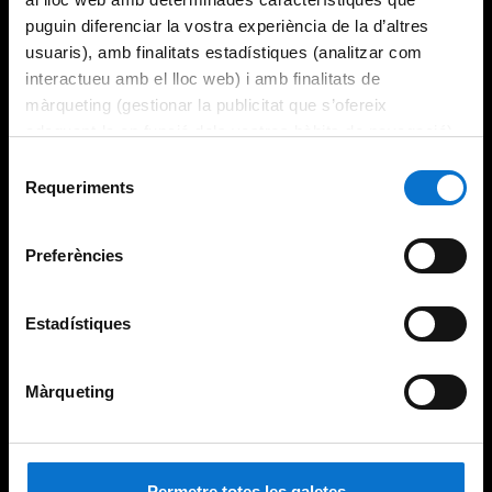
puguin diferenciar la vostra experiència de la d’altres
usuaris), amb finalitats estadístiques (analitzar com
interactueu amb el lloc web) i amb finalitats de
màrqueting (gestionar la publicitat que s’ofereix
adequant-la en funció dels vostres hàbits de navegació).
Per obtenir més informació sobre les galetes podeu
Selecció
consultar la
Política de galetes del lloc web de la
Requeriments
de
Universitat de Barcelona
.
consentiment
Preferències
Estadístiques
Màrqueting
Permetre totes les galetes