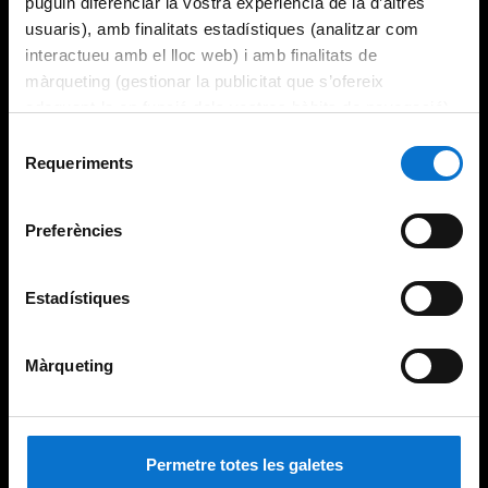
puguin diferenciar la vostra experiència de la d’altres
usuaris), amb finalitats estadístiques (analitzar com
interactueu amb el lloc web) i amb finalitats de
màrqueting (gestionar la publicitat que s’ofereix
adequant-la en funció dels vostres hàbits de navegació).
Per obtenir més informació sobre les galetes podeu
Selecció
consultar la
Política de galetes del lloc web de la
Requeriments
de
Universitat de Barcelona
.
consentiment
Preferències
Estadístiques
Màrqueting
Permetre totes les galetes