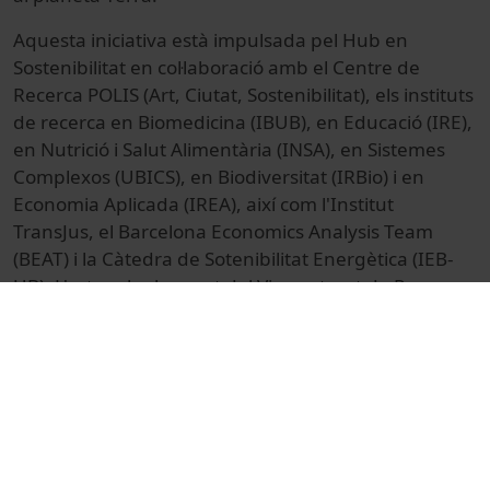
Aquesta iniciativa està impulsada pel Hub en
Sostenibilitat en col·laboració amb el Centre de
Recerca POLIS (Art, Ciutat, Sostenibilitat), els instituts
de recerca en Biomedicina (IBUB), en Educació (IRE),
en Nutrició i Salut Alimentària (INSA), en Sistemes
Complexos (UBICS), en Biodiversitat (IRBio) i en
Economia Aplicada (IREA), així com l'Institut
TransJus, el Barcelona Economics Analysis Team
(BEAT) i la Càtedra de Sotenibilitat Energètica (IEB-
UB). L'acte reb el suport del Vicerectorat de Recerca.
© Unitat de Producció Audiovisual
Col·lecció
Jornada Científica per a la Creació d'Escenaris
Socials Sostenibles