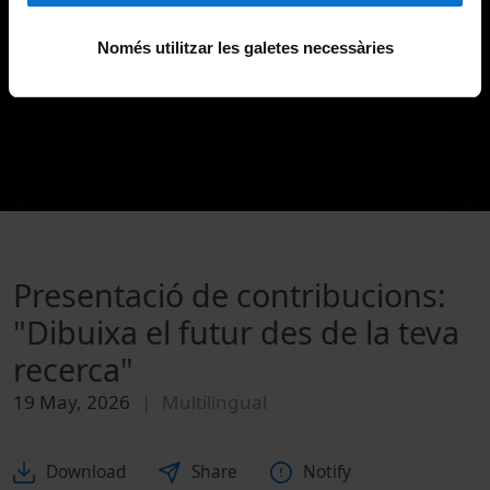
Només utilitzar les galetes necessàries
Presentació de contribucions:
"Dibuixa el futur des de la teva
recerca"
19 May, 2026
Multilingual
Download
Share
Notify