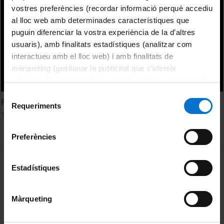
vostres preferències (recordar informació perquè accediu
al lloc web amb determinades característiques que
puguin diferenciar la vostra experiència de la d’altres
usuaris), amb finalitats estadístiques (analitzar com
interactueu amb el lloc web) i amb finalitats de
màrqueting (gestionar la publicitat que s’ofereix
adequant-la en funció dels vostres hàbits de navegació).
Per obtenir més informació sobre les galetes podeu
Selecció
Plantes Trangèniques (versió reduïda)
consultar la
Política de galetes del lloc web de la
Requeriments
de
13 December, 1997
Universitat de Barcelona
.
consentiment
Preferències
MENÚ PEU 1
Legal notice
Estadístiques
Cookies
Màrqueting
PEU 2
About UBtv
Terms and privacy