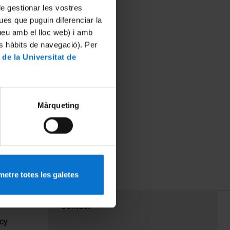
 de gestionar les vostres
ues que puguin diferenciar la
tueu amb el lloc web) i amb
es hàbits de navegació). Per
 de la Universitat de
e la pàgina
Màrqueting
 en Cultures
de Barcelona
etre totes les galetes
PEU 3
Contact
cy