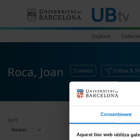
Navegació principal
Explore
Collect
Roca, Joan
3
videos
Follow & S
Consentiment
Sort
Aquest lloc web utilitza gal