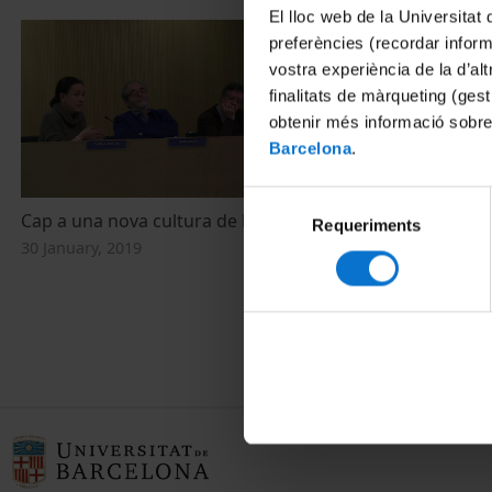
El lloc web de la Universitat 
preferències (recordar infor
vostra experiència de la d’al
finalitats de màrqueting (gest
obtenir més informació sobre
Barcelona
.
Selecció
Cap a una nova cultura de l’espai públic?
Inauguració 
Requeriments
de
de Cultures 
30 January, 2019
consentiment
22 May, 2015