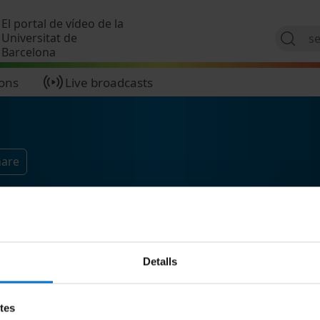
Skip to main content
El portal de vídeo de la
Universitat de
Barcelona
ions
Live broadcasts
hare
Detalls
etes