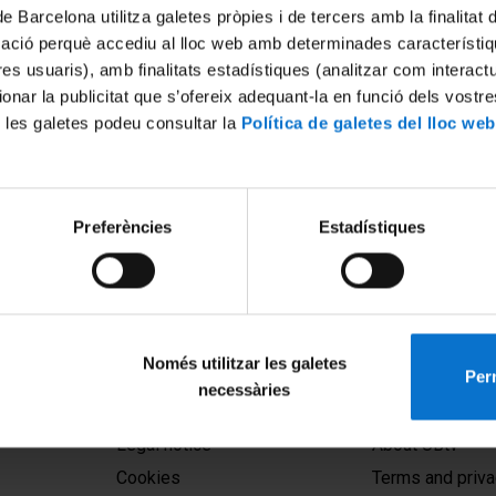
de Barcelona utilitza galetes pròpies i de tercers amb la finalitat
mació perquè accediu al lloc web amb determinades característiq
tres usuaris), amb finalitats estadístiques (analitzar com interac
ionar la publicitat que s’ofereix adequant-la en funció dels vostr
 les galetes podeu consultar la
Política de galetes del lloc web
de les 13es Jornades IRCVM
Acte oficial de presentació d
Preferències
Estadístiques
Medievals
web de l'Institut de Recerca
Medievals de la Universitat 
(IRCVM)
2 November, 2010
Només utilitzar les galetes
Perm
necessàries
MENÚ PEU 1
PEU 2
Legal notice
About UBtv
Cookies
Terms and priva