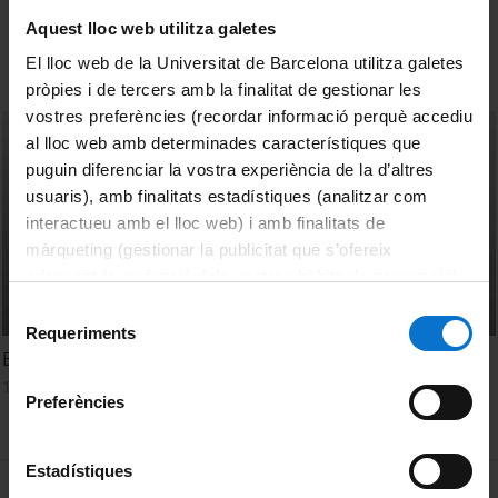
Sort
Aquest lloc web utilitza galetes
El lloc web de la Universitat de Barcelona utilitza galetes
pròpies i de tercers amb la finalitat de gestionar les
vostres preferències (recordar informació perquè accediu
al lloc web amb determinades característiques que
puguin diferenciar la vostra experiència de la d’altres
usuaris), amb finalitats estadístiques (analitzar com
interactueu amb el lloc web) i amb finalitats de
màrqueting (gestionar la publicitat que s’ofereix
adequant-la en funció dels vostres hàbits de navegació).
Per obtenir més informació sobre les galetes podeu
Selecció
consultar la
Política de galetes del lloc web de la
Requeriments
de
El Cronista de China de Diego Sola - Edicions UB
Universitat de Barcelona
.
consentiment
18 July, 2018
Preferències
Estadístiques
MENÚ PEU 1
Legal notice