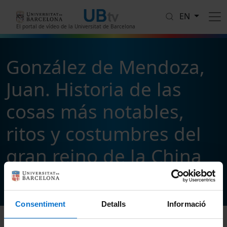
Skip to main content
EN
El portal de vídeo de la Universitat de Barcelona
González de Mendoza,
Juan. Historia de las
cosas más notables,
ritos y costumbres del
gran reino de la China
1
videos
Follow & Share
Consentiment
Detalls
Informació