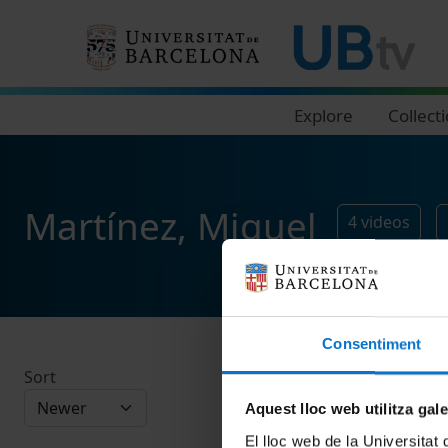
Navegació principal
Explore
Collect
Martínez, Miquel
4
videos
Consentiment
Sort
Aquest lloc web utilitza gal
El lloc web de la Universitat 