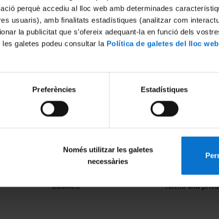
mació perquè accediu al lloc web amb determinades característiq
tres usuaris), amb finalitats estadístiques (analitzar com interac
ionar la publicitat que s’ofereix adequant-la en funció dels vostr
 les galetes podeu consultar la
Política de galetes del lloc web
Preferències
Estadístiques
efectos de la crisis del
El model formatiu de mestre
l futuro de la educación
23 May, 2018
Només utilitzar les galetes
Perm
necessàries
MENÚ PEU 1
PEU 2
Legal notice
About UBtv
Cookies
Terms and priva