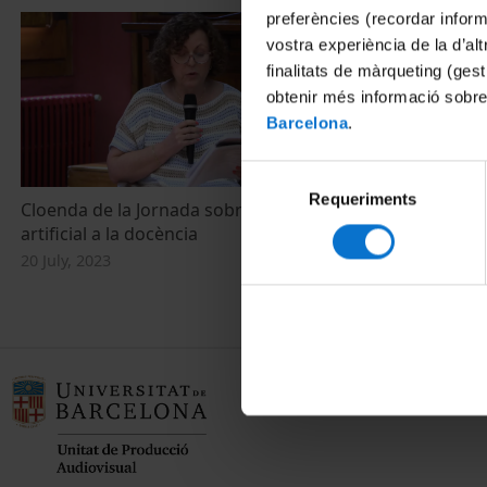
preferències (recordar infor
vostra experiència de la d’al
finalitats de màrqueting (gest
obtenir més informació sobre
Barcelona
.
Selecció
Requeriments
de
Cloenda de la Jornada sobre intel·ligència
Diálogo: Los 
consentiment
artificial a la docència
COVID 19 y e
20 July, 2023
2 March, 2022