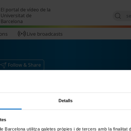
Skip to main content
El portal de vídeo de la
Universitat de
Barcelona
ions
Live broadcasts
Follow & Share
Detalls
etes
de Barcelona utilitza galetes pròpies i de tercers amb la finalitat