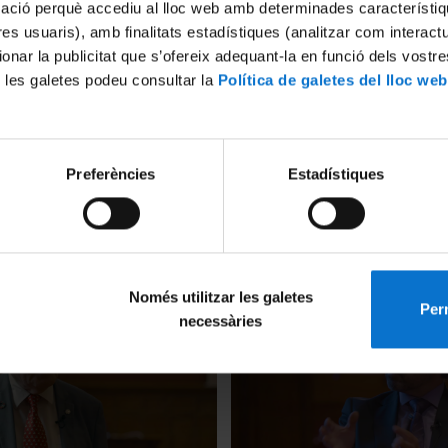
mació perquè accediu al lloc web amb determinades característiq
tres usuaris), amb finalitats estadístiques (analitzar com interac
ionar la publicitat que s’ofereix adequant-la en funció dels vostr
 les galetes podeu consultar la
Política de galetes del lloc web
Preferències
Estadístiques
versities best practices and
Plenary 1: Building a new E
m: Lessons learnt and
university from scratch: im
ons for the future of the
process, commitments, and 
sectoral reforms
2022
22 December, 2022
Només utilitzar les galetes
Perm
necessàries