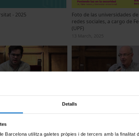
sitat - 2025
Foto de las universidades d
redes sociales, a cargo de Fe
(UPF)
13 March, 2025
 Anàlisi de resultats i
Condicions de vida de l'estu
Detalls
 per a la política
universitari. Diferències entr
 adreçada a l'estudiantat
universitats de Catalunya i la
d'Europa
3
etes
9 January, 2023
de Barcelona utilitza galetes pròpies i de tercers amb la finalitat