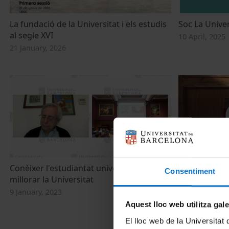
La fundació de la Universitat i els estudis
Soc La Univer
al segle XVI
10 April, 2025
21 January, 2026
Conèixer l'estudiantat universitari per a
Taula rodona.
Consentiment
millorar la Universitat
conseqüències
universitària
9 January, 2023
9 January, 202
Aquest lloc web utilitza gal
El lloc web de la Universitat 