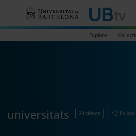
Navegació principal
Explore
Collect
universitats
28
videos
Follow