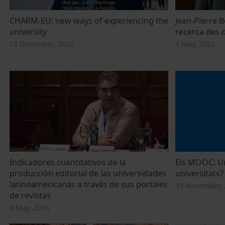
CHARM-EU: new ways of experiencing the
Jean-Pierre B
university
recerca des d
12 December, 2022
3 May, 2022
Indicadores cuantitativos de la
Els MOOC: Un
producción editorial de las universidades
universitats?
latinoamericanas a través de sus portales
13 November, 
de revistas
6 May, 2016