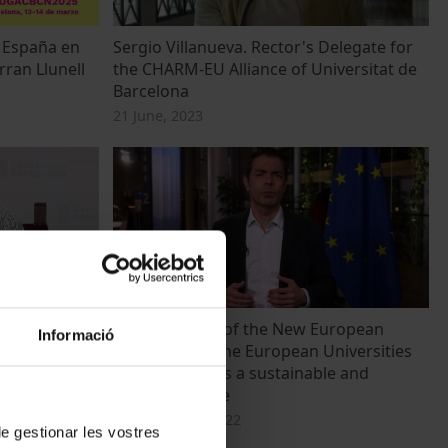
e España en
Sergio Villanueva. Rector's Delegate for
rran Llunell
the CHARM-EU Alliance of Universitat de
Barcelona
21 June, 2023
diantat
The principles of the New European
Informació
e les
Bauhaus and the European Universities
 resta
values: towards a sustainable and
inclusive future
23 December, 2022
 de gestionar les vostres