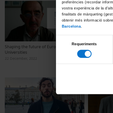
preferències (recordar infor
vostra experiència de la d’al
finalitats de màrqueting (gest
obtenir més informació sobre
Barcelona
.
Selecció
Requeriments
de
Shaping the future of European
European Uni
consentiment
Universities
policy refor
recommendati
22 December, 2022
alliances
22 December, 