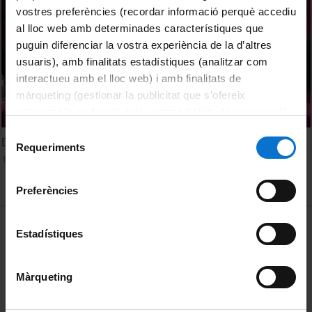
vostres preferències (recordar informació perquè accediu
al lloc web amb determinades característiques que
puguin diferenciar la vostra experiència de la d’altres
usuaris), amb finalitats estadístiques (analitzar com
interactueu amb el lloc web) i amb finalitats de
màrqueting (gestionar la publicitat que s’ofereix
adequant-la en funció dels vostres hàbits de navegació).
Per obtenir més informació sobre les galetes podeu
Selecció
Debate 1
consultar la
Política de galetes del lloc web de la
Requeriments
de
15 March, 2018
Universitat de Barcelona
.
consentiment
Preferències
MENÚ PEU 1
Legal notice
Estadístiques
Cookies
Màrqueting
PEU 2
About UBtv
Terms and privacy