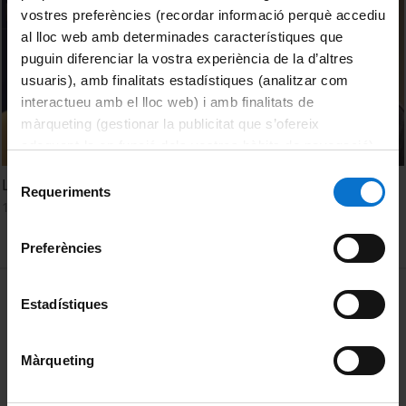
vostres preferències (recordar informació perquè accediu
al lloc web amb determinades característiques que
puguin diferenciar la vostra experiència de la d’altres
usuaris), amb finalitats estadístiques (analitzar com
interactueu amb el lloc web) i amb finalitats de
màrqueting (gestionar la publicitat que s’ofereix
adequant-la en funció dels vostres hàbits de navegació).
Per obtenir més informació sobre les galetes podeu
Selecció
L'entrevista: David Barrufet
consultar la
Política de galetes del lloc web de la
Requeriments
de
1 July, 2010
Universitat de Barcelona
.
consentiment
Preferències
MENÚ PEU 1
Legal notice
Estadístiques
Cookies
Màrqueting
PEU 2
About UBtv
Terms and privacy