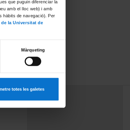
ues que puguin diferenciar la
tueu amb el lloc web) i amb
es hàbits de navegació). Per
 de la Universitat de
Màrqueting
etre totes les galetes
PEU 3
Contact
cy