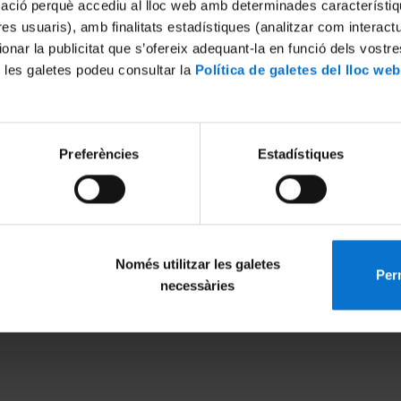
mació perquè accediu al lloc web amb determinades característiq
tres usuaris), amb finalitats estadístiques (analitzar com interac
ionar la publicitat que s’ofereix adequant-la en funció dels vostr
 les galetes podeu consultar la
Política de galetes del lloc web
Preferències
Estadístiques
Només utilitzar les galetes
Perm
MENÚ PEU 1
PEU 2
necessàries
Legal notice
About UBtv
Cookies
Terms and priva