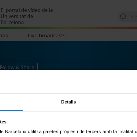
Skip to main content
El portal de vídeo de la
Universitat de
Barcelona
ions
Live broadcasts
Follow & Share
Detalls
etes
de Barcelona utilitza galetes pròpies i de tercers amb la finalitat