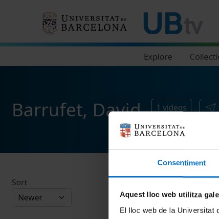
Navegació principal
Explore
Collect
Barrufet, David
1
videos
Consentiment
Sort
Aquest lloc web utilitza gal
El lloc web de la Universitat 