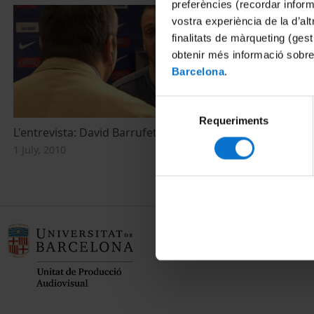
preferències (recordar infor
vostra experiència de la d’al
finalitats de màrqueting (gest
obtenir més informació sobre
Barcelona
.
Selecció
Requeriments
de
L'entrevista: David Barrufet
consentiment
1 July, 2010