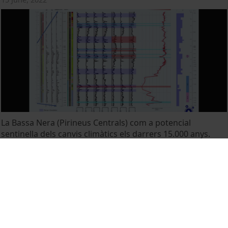
La Bassa Nera (Pirineus Centrals) com a potencial
sentinella dels canvis climàtics els darrers 15.000 anys.
Arnau Blasco Ruiz
15 June, 2022