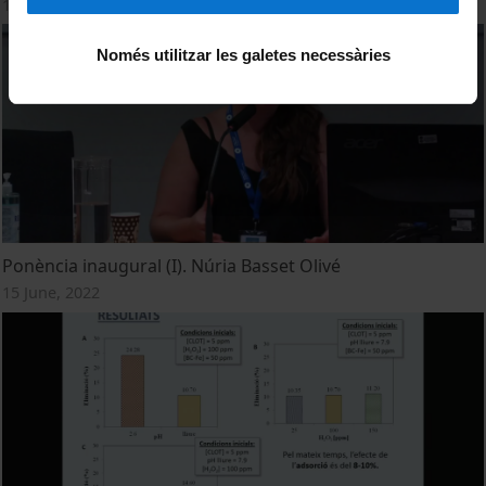
15 June, 2022
Només utilitzar les galetes necessàries
Ponència inaugural (I). Núria Basset Olivé
15 June, 2022