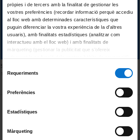
pròpies i de tercers amb la finalitat de gestionar les
vostres preferències (recordar informació perquè accediu
al lloc web amb determinades característiques que
puguin diferenciar la vostra experiència de la d’altres
usuaris), amb finalitats estadístiques (analitzar com
interactueu amb el lloc web) i amb finalitats de
màrqueting (gestionar la publicitat que s’ofereix
adequant-la en funció dels vostres hàbits de navegació).
Per obtenir més informació sobre les galetes podeu
Seminari "Maquiavelo Profeta"
Selecció
consultar la
Política de galetes del lloc web de la
Requeriments
16 April, 2017
de
Universitat de Barcelona
.
consentiment
Preferències
MENÚ PEU 1
Legal notice
Estadístiques
Cookies
PEU 2
About UBtv
Màrqueting
Terms and privacy