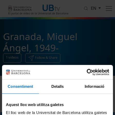
Skip to main content
EN
El portal de vídeo de la Universitat de Barcelona
Granada, Miguel
Ángel, 1949-
1
videos
Follow & Share
Consentiment
Detalls
Informació
Sort
Aquest lloc web utilitza galetes
El lloc web de la Universitat de Barcelona utilitza galetes