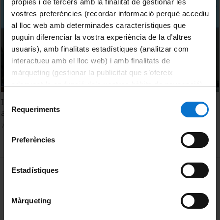
pròpies i de tercers amb la finalitat de gestionar les
vostres preferències (recordar informació perquè accediu
al lloc web amb determinades característiques que
puguin diferenciar la vostra experiència de la d’altres
usuaris), amb finalitats estadístiques (analitzar com
interactueu amb el lloc web) i amb finalitats de
màrqueting (gestionar la publicitat que s’ofereix
adequant-la en funció dels vostres hàbits de navegació).
Per obtenir més informació sobre les galetes podeu
Selecció
I. Energy Technological Challenges. The economics of CCS
consultar la
Política de galetes del lloc web de la
Requeriments
de
adoption. Olivier Massol
Universitat de Barcelona
.
consentiment
7 February, 2017
Preferències
MENÚ PEU 1
Estadístiques
Legal notice
Cookies
Màrqueting
PEU 2
About UBtv