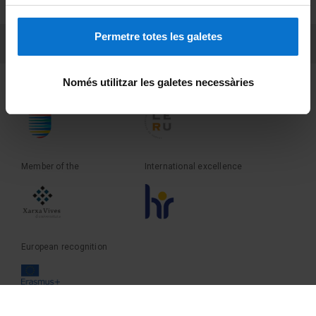
Terms and privacy
Permetre totes les galetes
PEU 3
Contact
Només utilitzar les galetes necessàries
Founder of the
Member of the
Member of the
International excellence
European recognition