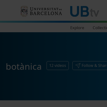
Navegació principal
Explore
Collect
botànica
12
videos
Follow & Shar