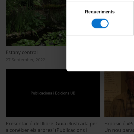
Selecció
Requeriments
de
consentiment
Estany central
Ginkgo 'Gink
27 September, 2022
27 September,
Presentació del llibre 'Guia il·lustrada per
Exposició «Pi
a conèixer els arbres' (Publicacions i
Un nou parad