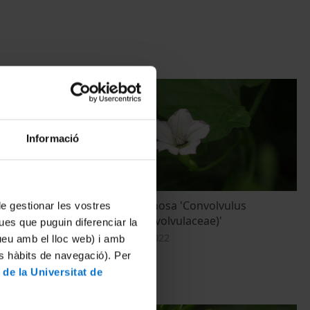
Informació
Corretjola farinosa 'Convolvulus
 de gestionar les vostres
farinosus (Convolvulaceae)'
ues que puguin diferenciar la
27 September, 2022
tueu amb el lloc web) i amb
es hàbits de navegació). Per
 de la Universitat de