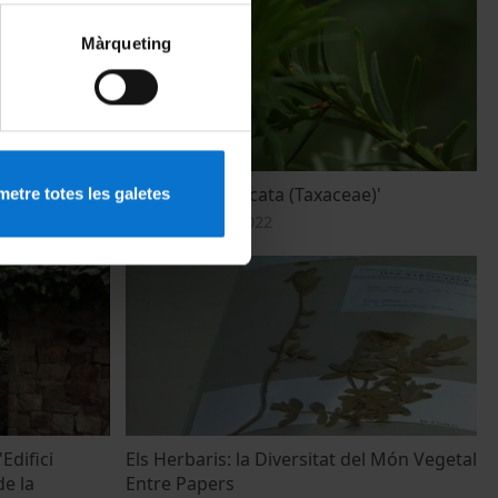
Màrqueting
(Rutaceae)'
Teix 'Taxus baccata (Taxaceae)'
etre totes les galetes
27 September, 2022
Edifici
Els Herbaris: la Diversitat del Món Vegetal
de la
Entre Papers