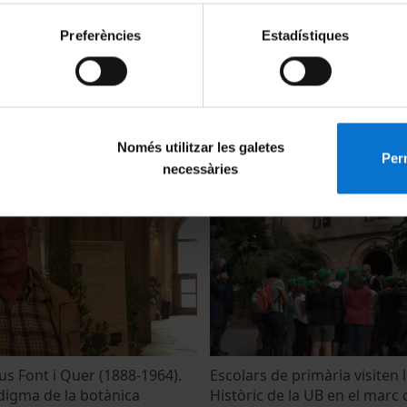
Preferències
Estadístiques
Només utilitzar les galetes
go biloba (Ginkgoaceae)'
Olivella 'Cneorum tricoccon 
Perm
necessàries
 2022
27 September, 2022
us Font i Quer (1888-1964).
Escolars de primària visiten l'
igma de la botànica
Històric de la UB en el marc 