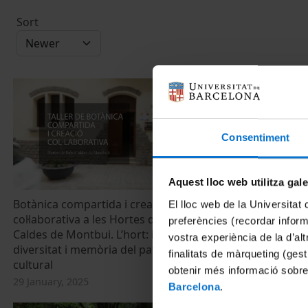
Sort
Consentiment
Aquest lloc web utilitza gal
Botànica compartida i creació
Universo So
El lloc web de la Universitat 
col·laborativa a les Hortes de Baix de
botánica med
preferències (recordar infor
Caldes de Montbui. L’hort: identitat,
27 March, 202
vostra experiència de la d’al
diversitat i memòria del patrimoni
finalitats de màrqueting (gest
cultural
obtenir més informació sobre
29 January, 2025
Barcelona
.