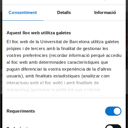
Consentiment
Detalls
Informació
Aquest lloc web utilitza galetes
El lloc web de la Universitat de Barcelona utilitza galetes
pròpies i de tercers amb la finalitat de gestionar les
vostres preferències (recordar informació perquè accediu
al lloc web amb determinades característiques que
puguin diferenciar la vostra experiència de la d’altres
Els nadons d'entorns bilingües llegeixen els llavis abans i
usuaris), amb finalitats estadístiques (analitzar com
durant més temps que els monolingües
interactueu amb el lloc web) i amb finalitats de
6 June, 2016
màrqueting (gestionar la publicitat que s’ofereix
adequant-la en funció dels vostres hàbits de navegació).
Per obtenir més informació sobre les galetes podeu
Selecció
consultar la
Política de galetes del lloc web de la
Requeriments
de
Universitat de Barcelona
.
consentiment