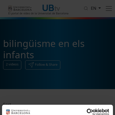
Skip to main content
EN
El portal de vídeo de la Universitat de Barcelona
bilingüisme en els
infants
2
videos
Follow & Share
Sort