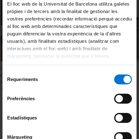
El lloc web de la Universitat de Barcelona utilitza galetes
pròpies i de tercers amb la finalitat de gestionar les
vostres preferències (recordar informació perquè accediu
al lloc web amb determinades característiques que
puguin diferenciar la vostra experiència de la d’altres
usuaris), amb finalitats estadístiques (analitzar com
interactueu amb el lloc web) i amb finalitats de
màrqueting (gestionar la publicitat que s’ofereix
adequant-la en funció dels vostres hàbits de navegació).
La documentación narrativa de experiencias pedagógicas
Per obtenir més informació sobre les galetes podeu
Selecció
como estrategia de investigación-formación-acción
consultar la
Política de galetes del lloc web de la
Requeriments
de
docente
Universitat de Barcelona
.
consentiment
13 December, 2013
Preferències
MENÚ PEU 1
Estadístiques
Legal notice
Cookies
Màrqueting