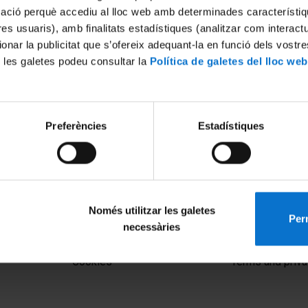
mació perquè accediu al lloc web amb determinades característiq
tres usuaris), amb finalitats estadístiques (analitzar com interac
ionar la publicitat que s’ofereix adequant-la en funció dels vostr
 les galetes podeu consultar la
Política de galetes del lloc web
Preferències
Estadístiques
Només utilitzar les galetes
Perm
necessàries
MENÚ PEU 1
PEU 2
Legal notice
About UBtv
Cookies
Terms and priva