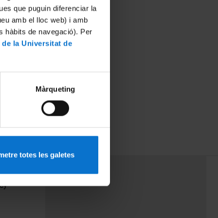
ues que puguin diferenciar la
tueu amb el lloc web) i amb
es hàbits de navegació). Per
 de la Universitat de
Màrqueting
etre totes les galetes
PEU 3
Contact
cy