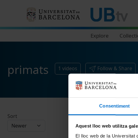
Navegació principal
Explore
Collect
primats
1
videos
Follow & Share
Consentiment
Sort
Aquest lloc web utilitza gal
El lloc web de la Universitat 