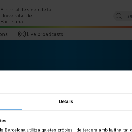
Skip to main content
El portal de vídeo de la
Universitat de
Barcelona
ions
Live broadcasts
Detalls
etes
de Barcelona utilitza galetes pròpies i de tercers amb la finalitat