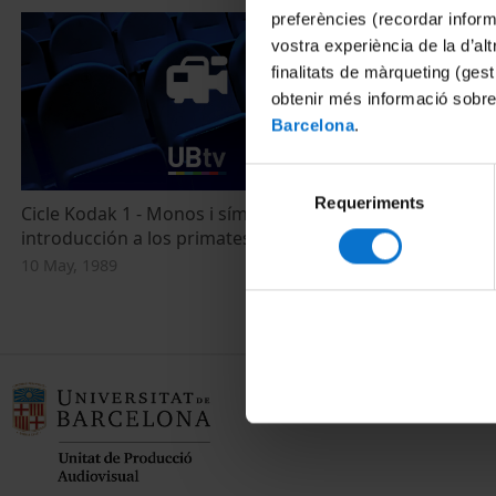
preferències (recordar infor
vostra experiència de la d’al
finalitats de màrqueting (gest
obtenir més informació sobre
Barcelona
.
Selecció
Requeriments
de
Cicle Kodak 1 - Monos i símios: una
consentiment
introducción a los primates
10 May, 1989