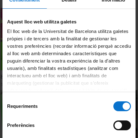
Aquest lloc web utilitza galetes
El lloc web de la Universitat de Barcelona utilitza galetes
pròpies i de tercers amb la finalitat de gestionar les
vostres preferències (recordar informació perquè accediu
al lloc web amb determinades característiques que
puguin diferenciar la vostra experiència de la d’altres
usuaris), amb finalitats estadístiques (analitzar com
interactueu amb el lloc web) i amb finalitats de
800 espècies bacterianes contra 32 dents: qui guanya?
màrqueting (gestionar la publicitat que s’ofereix
10 April, 2007
adequant-la en funció dels vostres hàbits de navegació).
Per obtenir més informació sobre les galetes podeu
Selecció
consultar la
Política de galetes del lloc web de la
Requeriments
de
Universitat de Barcelona
.
consentiment
Preferències