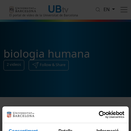
Skip to main content
EN
El portal de vídeo de la Universitat de Barcelona
biologia humana
2
videos
Follow & Share
Sort
Consentiment
Detalls
Informació