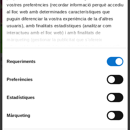
vostres preferències (recordar informació perquè accediu
al lloc web amb determinades característiques que
puguin diferenciar la vostra experiència de la d’altres
usuaris), amb finalitats estadístiques (analitzar com
interactueu amb el lloc web) i amb finalitats de
màrqueting (gestionar la publicitat que s’ofereix
adequant-la en funció dels vostres hàbits de navegació).
Per obtenir més informació sobre les galetes podeu
Selecció
800 espècies bacterianes contra 32 dents: qui guanya?
consultar la
Política de galetes del lloc web de la
Requeriments
de
10 April, 2007
Universitat de Barcelona
.
consentiment
Preferències
MENÚ PEU 1
Legal notice
Estadístiques
Cookies
Màrqueting
PEU 2
About UBtv
Terms and privacy