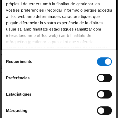
pròpies i de tercers amb la finalitat de gestionar les
vostres preferències (recordar informació perquè accediu
al lloc web amb determinades característiques que
puguin diferenciar la vostra experiència de la d’altres
usuaris), amb finalitats estadístiques (analitzar com
interactueu amb el lloc web) i amb finalitats de
màrqueting (gestionar la publicitat que s’ofereix
adequant-la en funció dels vostres hàbits de navegació).
Per obtenir més informació sobre les galetes podeu
Moving stones: first hypothesis about flint management
Selecció
consultar la
Política de galetes del lloc web de la
in several Neolithic sites of Central Apulia (south-east
Requeriments
de
Italy). Sandra Sivilli
Universitat de Barcelona
.
consentiment
9 September, 2015
Preferències
Estadístiques
MENÚ PEU 1
Legal notice
Cookies
Màrqueting