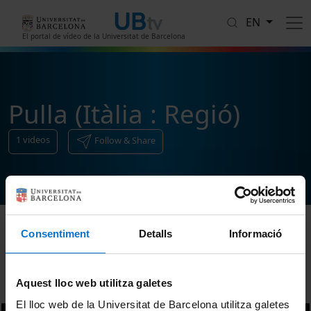
Skip to main content
EN
El portal de vídeo de la Universitat de Barcelona
Pulla (Itàlia : Regió)
1
videos
Follow & Share
Consentiment
Detalls
Informació
Sort
Aquest lloc web utilitza galetes
El lloc web de la Universitat de Barcelona utilitza galetes