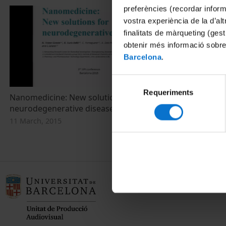
preferències (recordar infor
vostra experiència de la d’al
finalitats de màrqueting (gest
obtenir més informació sobre
Barcelona
.
Selecció
Requeriments
de
Nanomedicine: New solutions for
consentiment
neurodegenerative diseases
11 March, 2015