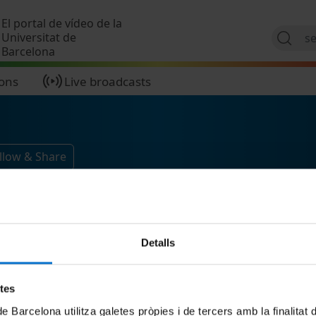
Skip to main content
El portal de vídeo de la
Universitat de
Barcelona
ions
Live broadcasts
llow & Share
Detalls
etes
de Barcelona utilitza galetes pròpies i de tercers amb la finalitat