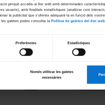
mació perquè accediu al lloc web amb determinades característiq
tres usuaris), amb finalitats estadístiques (analitzar com interac
ionar la publicitat que s’ofereix adequant-la en funció dels vostr
 les galetes podeu consultar la
Política de galetes del lloc web
Preferències
Estadístiques
Només utilitzar les galetes
Perm
necessàries
MENÚ PEU 1
PEU 2
Legal notice
About UBtv
Cookies
Terms and priva