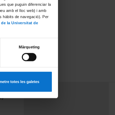
ues que puguin diferenciar la
tueu amb el lloc web) i amb
es hàbits de navegació). Per
 de la Universitat de
Màrqueting
etre totes les galetes
PEU 3
Contact
cy