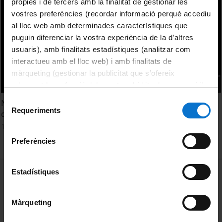
pròpies i de tercers amb la finalitat de gestionar les
vostres preferències (recordar informació perquè accediu
al lloc web amb determinades característiques que
puguin diferenciar la vostra experiència de la d’altres
usuaris), amb finalitats estadístiques (analitzar com
interactueu amb el lloc web) i amb finalitats de
màrqueting (gestionar la publicitat que s’ofereix
adequant-la en funció dels vostres hàbits de navegació).
Per obtenir més informació sobre les galetes podeu
Selecció
Nanomedicine: New solutions for neurodegenerative
consultar la
Política de galetes del lloc web de la
Requeriments
de
diseases
Universitat de Barcelona
.
consentiment
11 March, 2015
Preferències
MENÚ PEU 1
Estadístiques
Legal notice
Cookies
Màrqueting
PEU 2
About UBtv