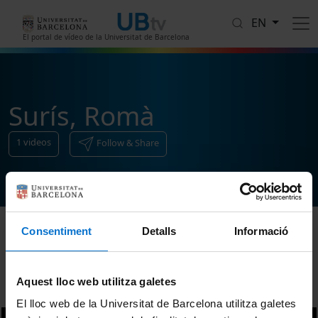
Skip to main content
EN
El portal de vídeo de la Universitat de Barcelona
Surís, Romà
1
videos
Follow & Share
Consentiment
Detalls
Informació
Sort
Aquest lloc web utilitza galetes
El lloc web de la Universitat de Barcelona utilitza galetes