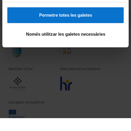
Terms and privacy
Permetre totes les galetes
PEU 3
Contact
Només utilitzar les galetes necessàries
Founder of the
Member of the
Member of the
International excellence
European recognition