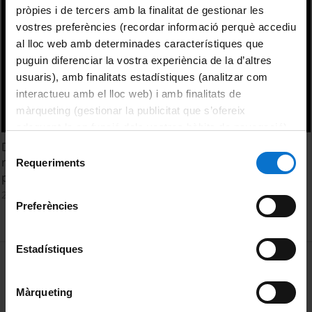
pròpies i de tercers amb la finalitat de gestionar les
vostres preferències (recordar informació perquè accediu
al lloc web amb determinades característiques que
puguin diferenciar la vostra experiència de la d’altres
usuaris), amb finalitats estadístiques (analitzar com
interactueu amb el lloc web) i amb finalitats de
màrqueting (gestionar la publicitat que s’ofereix
adequant-la en funció dels vostres hàbits de navegació).
Per obtenir més informació sobre les galetes podeu
Desenvolupament de l'aula virtual de l'assignatura de
Selecció
consultar la
Política de galetes del lloc web de la
reactors químics. Posada en marxa d'estratègies i
Requeriments
de
pràctiques d'avaluació formativa
Universitat de Barcelona
.
consentiment
25 November, 2014
Preferències
Estadístiques
MENÚ PEU 1
Legal notice
Cookies
Màrqueting