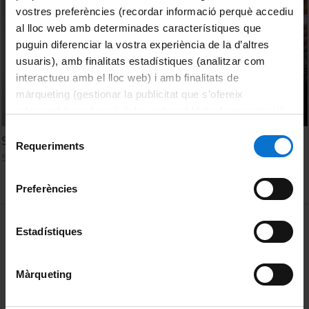
vostres preferències (recordar informació perquè accediu
al lloc web amb determinades característiques que
puguin diferenciar la vostra experiència de la d’altres
usuaris), amb finalitats estadístiques (analitzar com
interactueu amb el lloc web) i amb finalitats de
màrqueting (gestionar la publicitat que s’ofereix
adequant-la en funció dels vostres hàbits de navegació).
Per obtenir més informació sobre les galetes podeu
Selecció
Social StartUp Meeting Barcelona
consultar la
Política de galetes del lloc web de la
Requeriments
de
5 June, 2013
Universitat de Barcelona
.
consentiment
Preferències
MENÚ PEU 1
Legal notice
Estadístiques
Cookies
Màrqueting
PEU 2
About UBtv
Terms and privacy