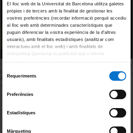
El lloc web de la Universitat de Barcelona utilitza galetes
pròpies i de tercers amb la finalitat de gestionar les
vostres preferències (recordar informació perquè accediu
al lloc web amb determinades característiques que
puguin diferenciar la vostra experiència de la d’altres
usuaris), amb finalitats estadístiques (analitzar com
interactueu amb el lloc web) i amb finalitats de
màrqueting (gestionar la publicitat que s’ofereix
adequant-la en funció dels vostres hàbits de navegació).
'De l'arxiu a l'exposició: pràctiques curatorials vinculades a
Per obtenir més informació sobre les galetes podeu
Selecció
la investigació en art contemporani'. Srs. Christian Madrid,
consultar la
Política de galetes del lloc web de la
Requeriments
de
Arola Valls, Ana Isabel Caijano i Ada Sbriccoli
Universitat de Barcelona
.
consentiment
12 May, 2014
Preferències
MENÚ PEU 1
Estadístiques
Legal notice
Cookies
Màrqueting