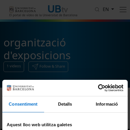
Skip to main content
EN
El portal de vídeo de la Universitat de Barcelona
organització
d'exposicions
1
videos
Follow & Share
Consentiment
Detalls
Informació
Sort
Aquest lloc web utilitza galetes