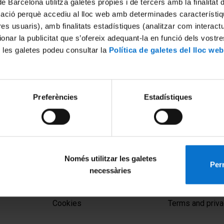
de Barcelona utilitza galetes pròpies i de tercers amb la finalitat
mació perquè accediu al lloc web amb determinades característiq
tres usuaris), amb finalitats estadístiques (analitzar com interac
ionar la publicitat que s’ofereix adequant-la en funció dels vostr
 les galetes podeu consultar la
Política de galetes del lloc web
Preferències
Estadístiques
Només utilitzar les galetes
Perm
necessàries
MENÚ PEU 1
PEU 2
Legal notice
About UBtv
Cookies
Terms and priva