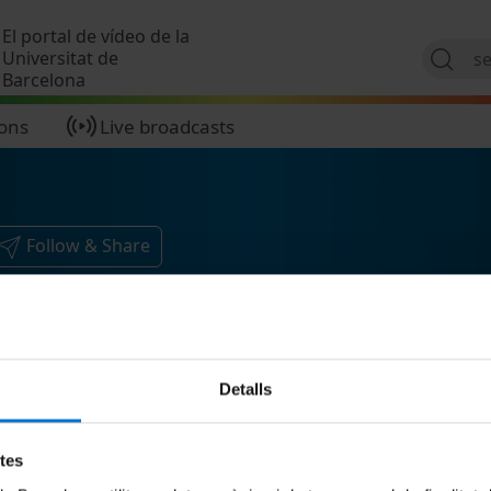
Skip to main content
El portal de vídeo de la
Universitat de
Barcelona
ions
Live broadcasts
Follow & Share
Detalls
etes