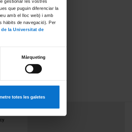
 de gestionar les vostres
ues que puguin diferenciar la
tueu amb el lloc web) i amb
es hàbits de navegació). Per
 de la Universitat de
Màrqueting
etre totes les galetes
PEU 3
Contact
cy