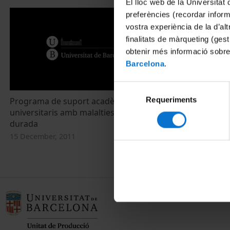
El lloc web de la Universitat 
preferències (recordar infor
vostra experiència de la d’al
finalitats de màrqueting (gest
obtenir més informació sobre
Barcelona
.
Selecció
Requeriments
de
Programa de suport acadèmic a
universitaris amb malalties de llarga
consentiment
durada
15 December, 2011