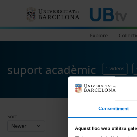
Navegació principal
Explore
Collect
suport acadèmic
1
videos
Consentiment
Sort
Aquest lloc web utilitza gal