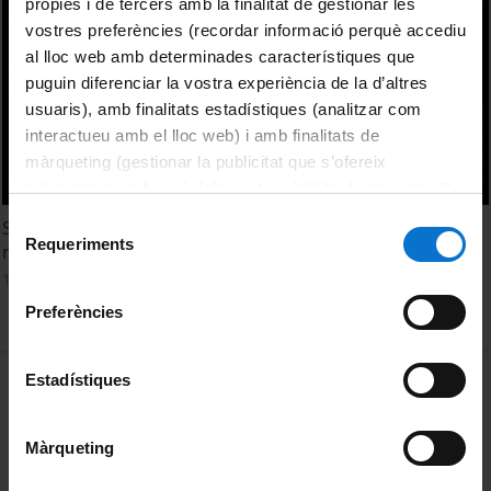
pròpies i de tercers amb la finalitat de gestionar les
vostres preferències (recordar informació perquè accediu
al lloc web amb determinades característiques que
puguin diferenciar la vostra experiència de la d’altres
usuaris), amb finalitats estadístiques (analitzar com
interactueu amb el lloc web) i amb finalitats de
màrqueting (gestionar la publicitat que s’ofereix
adequant-la en funció dels vostres hàbits de navegació).
Per obtenir més informació sobre les galetes podeu
Selecció
Synthesis and study of new organic molecules that show
consultar la
Política de galetes del lloc web de la
Requeriments
de
magnetic properties
Universitat de Barcelona
.
consentiment
18 February, 2013
Preferències
MENÚ PEU 1
Estadístiques
Legal notice
Cookies
Màrqueting
PEU 2
About UBtv