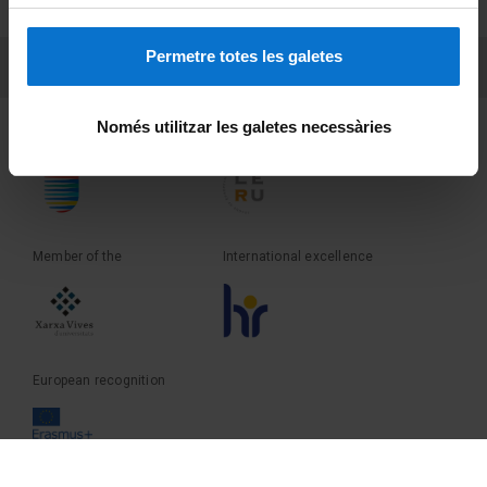
Terms and privacy
Permetre totes les galetes
PEU 3
Contact
Només utilitzar les galetes necessàries
Founder of the
Member of the
Member of the
International excellence
European recognition