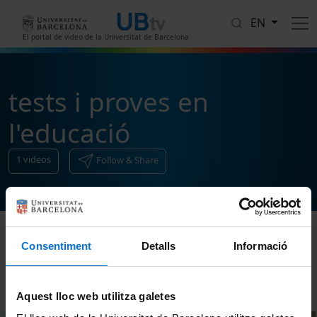
Skip to main content
EN
El portal de vídeo de la Universitat de Barcelona
tests i proves en
l'educació
1
videos
Follow & Share
Consentiment
Detalls
Informació
Sort
Aquest lloc web utilitza galetes