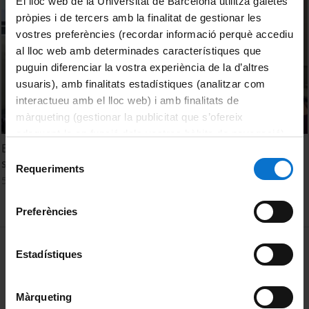
El lloc web de la Universitat de Barcelona utilitza galetes
pròpies i de tercers amb la finalitat de gestionar les
vostres preferències (recordar informació perquè accediu
al lloc web amb determinades característiques que
puguin diferenciar la vostra experiència de la d’altres
usuaris), amb finalitats estadístiques (analitzar com
interactueu amb el lloc web) i amb finalitats de
màrqueting (gestionar la publicitat que s’ofereix
adequant-la en funció dels vostres hàbits de navegació).
Els clickers com a eina d'avaluació contínua en els
Per obtenir més informació sobre les galetes podeu
Selecció
seminaris de Biologia animal. Facultat de Biologia (UB)
consultar la
Política de galetes del lloc web de la
Requeriments
de
5 November, 2013
Universitat de Barcelona
.
consentiment
Preferències
MENÚ PEU 1
Legal notice
Estadístiques
Cookies
Màrqueting
PEU 2
About UBtv